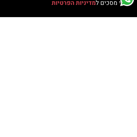
אני מסכים ל
מדיניות הפרטיות
מפת אתר
ראשי
קטלוג
אודות
צור קשר
סרטוני הדרכה
לקוחות ממליצים
הצהרת נגישות
מדיניות פרטיות
קטגוריות
מתנפחים
חבילות יום הולדת
שולחנות משחק