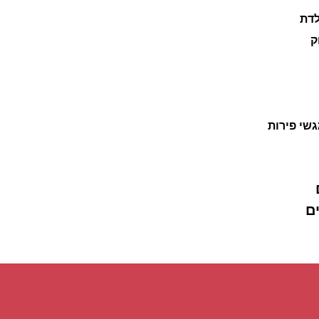
לדת
ק
גשי פירות
ם