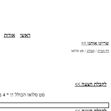
דלג
לתוכן
ראשי
אודות
שריינו אותנו >>
דף הבית
/
קטלוג
/
סט סלואו
לקבלת הצעה >>
סט סלואו הכולל !! * 4 בלונים מתפוצצים * 2 קונפטי (במידה ובעל האולם מסכים) * בועות סבון * קרח יבש
לקבלת הצעה >>