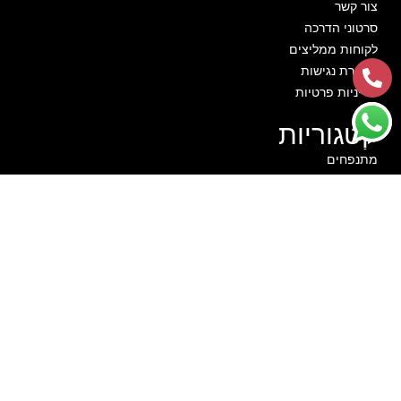
צור קשר
סרטוני הדרכה
לקוחות ממליצים
הצהרת נגישות
מדיניות פרטיות
קטגוריות
מתנפחים
חבילות יום הולדת
שולחנות משחק
מכונות מזון
תותח קצף
צילום מגנטים
קייאק פירות מגשי פירות
זרי בלונים
חגים