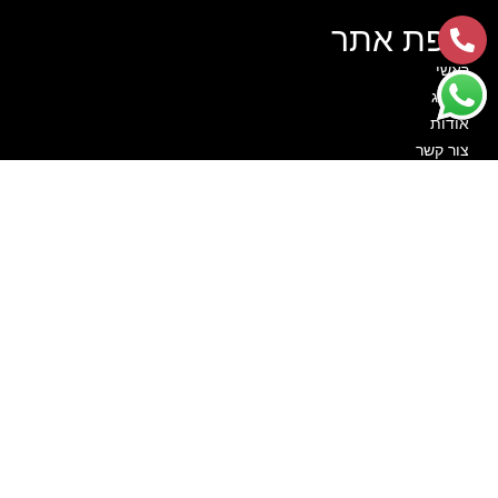
מפת אתר
ראשי
קטלוג
אודות
צור קשר
סרטוני הדרכה
לקוחות ממליצים
הצהרת נגישות
מדיניות פרטיות
קטגוריות
מתנפחים
חבילות יום הולדת
שולחנות משחק
מכונות מזון
תותח קצף
צילום מגנטים