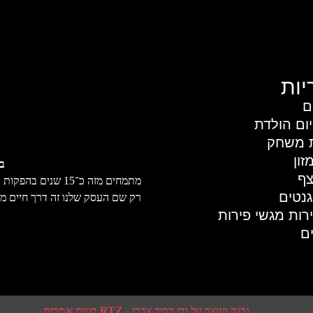
יות
ם
יום הולדת
ת משחק
זון
בא
צף
מתמחים מזה כ־15 ש
גנטים
רק שם העסק שלנו זה דרך חיים מ
רות מגשי פירות
ים
נבנה ועוצב על ידי רביד צברי - RTZ בניית אתרים