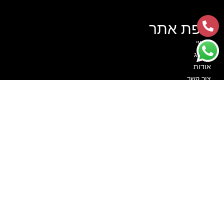
מפת אתר
ראשי
קטלוג
אודות
צור קשר
סרטוני הדרכה
לקוחות ממליצים
הצהרת נגישות
מדיניות פרטיות
קטגוריות
מתנפחים
חבילות יום הולדת
שולחנות משחק
מכונות מזון
תותח קצף
צילום מגנטים