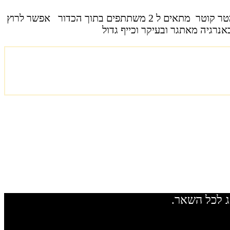
באולינג המשחק כולל עד ….. 6 בקבוקי ענק 2 מטר כל בקבוק 1 כדור ענק שקוף שניכנסים לתוכו מדהים בגודלו כ – 3 מטר קוטר מתאים ל 2 משתתפים בתוך הכדור אפשר לרוץ
רגיה מאתגר ובעיקר וכייף גדול
ג לכל השאר.