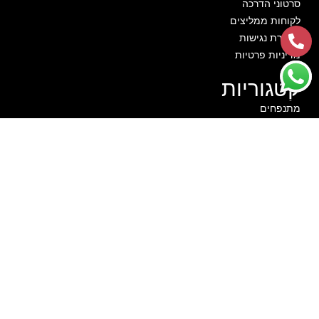
סרטוני הדרכה
לקוחות ממליצים
הצהרת נגישות
מדיניות פרטיות
קטגוריות
מתנפחים
חבילות יום הולדת
שולחנות משחק
מכונות מזון
תותח קצף
צילום מגנטים
קייאק פירות מגשי פירות
זרי בלונים
חגים
בא לי חיוך בהנהלת ירון חרזי
מתמחים מזה כ־15 שנים בהפקות אירועים, השכרת מתנפחים