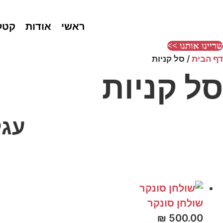
לג
תוכן
ראשי
אודות
קטל
שריינו אותנו >>
דף הבית
/
סל קניות
סל קניות
עגל
שולחן סונקר
₪
500.00