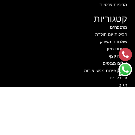
מדיניות פרטיות
קטגוריות
מתנפחים
חבילות יום הולדת
שולחנות משחק
מכונות מזון
תותח קצף
צילום מגנטים
קייאק פירות מגשי פירות
זרי בלונים
חגים
בא לי חיוך בהנהלת ירון חרזי
מתמחים מזה כ־15 שנים בהפקות אירועים, השכרת מתנפחים
ועיצובי בלונים. בא לי חיוך זה לא רק שם העסק שלנו זה דרך
חיים ממש. מכאן באה הגישה שלקוח שלנו תמיד אבל תמיד
יצא עם חיוך.